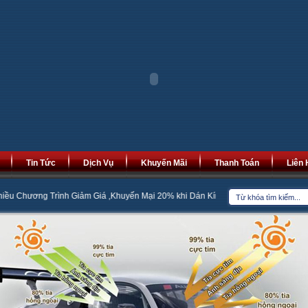
Tin Tức
Dịch Vụ
Khuyến Mãi
Thanh Toán
Liên 
nh Giảm Giá ,Khuyến Mại 20% khi Dán Kính Cách Nhiệt
Bọc Đệm Ghế Da Mi