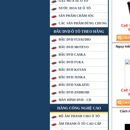
GẠT MƯA XE Ô TÔ
NƯỚC HOA XE Ô TÔ
SẢN PHẨM CHĂM SÓC
CÁC SẢN PHẨM DÙNG CHUNG
Call:
0
ĐẦU DVD Ô TÔ THEO HÃNG
ĐẦU DVD FLYAUDIO
Nguy hiể
ĐẦU DVD MOTEVO
ĐẦU DVD CASKA
ĐẦU DVD FUKA
ĐẦU DVD KOVAN
ĐẦU DVD JENKA
ĐẦU DVD NAKATSU
Call:
ĐẦU DVD ANDROID
0
MÀN HÌNH DVD - CD
HÀNG CÔNG NGHỆ CAO
Cách l
ĐỘ ÂM THANH CHO Ô TÔ
ÂM THANH Ô TÔ CAO CẤP