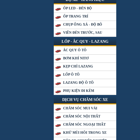
ỐP LED - ĐÈN BỘ
ỐP TRANG TRÍ
CHỤP ỐNG XẢ - ĐỘ BÔ
VIỀN ĐÈN TRƯỚC, SAU
LỐP - ẮC QUY - LAZANG
ẮC QUY Ô TÔ
BƠM KHÍ NITƠ
KẸP CHÌ LAZANG
LỐP Ô TÔ
LAZANG ĐỘ Ô TÔ
PHỤ KIỆN ĐI KÈM
DỊCH VỤ CHĂM SÓC XE
CHĂM SÓC MUI VẢI
CHĂM SÓC NỘI THẤT
CHĂM SÓC NGOẠI THẤT
KHỬ MÙI HÔI TRONG XE