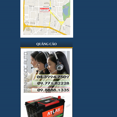
Hologen
Hong kong
Infinity
Italia
Japan
JBL
QUẢNG CÁO
Jenka
JVC
JVJ
Korea
Kovan
Lifepro
Lốp BridGestone
Lốp Dunlop
Lốp Kumho Hàn Quốc