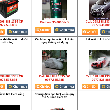
 098.888.1335 OR
Call: 098.888.13
Giá bán:
35.000 VNÐ
977.535.885
0977.535.88
m khi đỗ xe ô tô dưới
Cách bảo quản xe ô tô khi lâu
Lái xe ô tô khi trờ
trời nắng.
ngày không sử dụng
 098.888.1335 OR
Call: 098.888.1335 OR
Call: 098.888.13
977.535.885
0977.535.885
0977.535.88
ái xe tiết kiệm xăng
Những điều cần biết về ắc-quy
ôtô & Cách kiểm tra