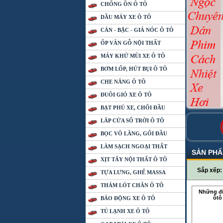
CHỐNG ỒN Ô TÔ
DẦU MÁY XE Ô TÔ
CẢN - BẬC - GIÁ NÓC Ô TÔ
ỐP VÂN GỖ NỘI THẤT
MÁY KHỬ MÙI XE Ô TÔ
BƠM LỐP, HÚT BỤI Ô TÔ
CHE NẮNG Ô TÔ
ĐUÔI GIÓ XE Ô TÔ
BẠT PHỦ XE, CHỔI ĐẦU
LẮP CỬA SỔ TRỜI Ô TÔ
BỌC VÔ LĂNG, GỐI ĐẦU
LÀM SẠCH NGOẠI THẤT
SẢN PH
XỊT TẨY NỘI THẤT Ô TÔ
Sắp xếp
TỰA LƯNG, GHẾ MASSA
THẢM LÓT CHÂN Ô TÔ
Những đi
ôtô
BÁO ĐỘNG XE Ô TÔ
TỦ LẠNH XE Ô TÔ