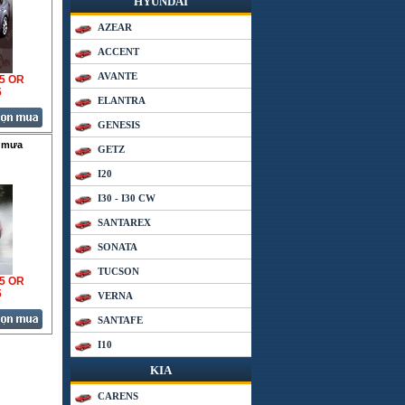
HYUNDAI
AZEAR
ACCENT
AVANTE
35 OR
5
ELANTRA
GENESIS
i mưa
GETZ
I20
I30 - I30 CW
SANTAREX
SONATA
TUCSON
35 OR
5
VERNA
SANTAFE
I10
KIA
CARENS