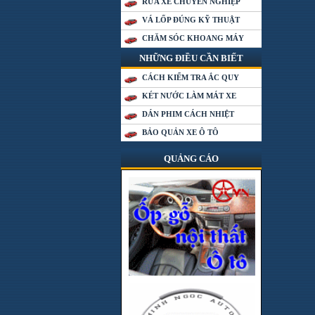
RỬA XE CHUYÊN NGHIỆP
VÁ LỐP ĐÚNG KỸ THUẬT
CHĂM SÓC KHOANG MÁY
NHỮNG ĐIỀU CẦN BIẾT
CÁCH KIỂM TRA ẮC QUY
KÉT NƯỚC LÀM MÁT XE
DÁN PHIM CÁCH NHIỆT
BẢO QUẢN XE Ô TÔ
QUẢNG CÁO