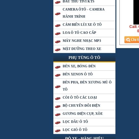
ĐẦU THU TIVI KTS
CAMERA ÔTÔ - CAMERA
HÀNH TRÌNH
CẢM BIẾN LÙI XE Ô TÔ
Call:
0
LOA Ô TÔ CAO CẤP
MÁY NGHE NHẠC MP3
MẶT DƯỠNG THEO XE
PHỤ TÙNG Ô TÔ
ĐÈN XE, BÓNG ĐÈN
ĐÈN XENON Ô TÔ
ĐÈN PHA, ĐÈN XƯƠNG MÙ Ô
TÔ
CÒI Ô TÔ CÁC LOẠI
BỘ CHUYỂN ĐỔI ĐIỆN
GƯƠNG ĐIỆN CỤP, XÒE
LỌC DẦU Ô TÔ
LỌC GIÓ Ô TÔ
ĐỘ XE - HÀNG HIỆU