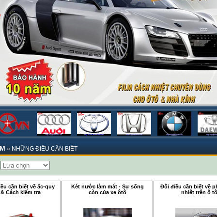
ẨM
»
NHỮNG ĐIỀU CẦN BIẾT
:
ều cần biết về ắc-quy
Két nước làm mát - Sự sống
Đôi điều cần biết về 
 & Cách kiểm tra
còn của xe ôtô
nhiệt trên ô t