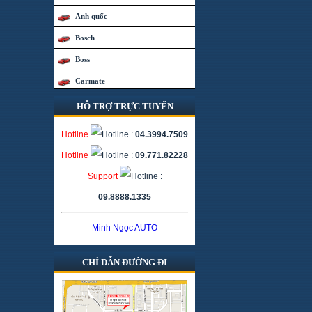
Anh quốc
Bosch
Boss
Carmate
Caska
HỖ TRỢ TRỰC TUYẾN
China
Hotline
:
04.3994.7509
Coido
Hotline
:
09.771.82228
Đài Loan
Support
:
Denso
09.8888.1335
Flyaudio
Minh Ngọc AUTO
Focal
Fuka
CHỈ DẪN ĐƯỜNG ĐI
Hàn Quốc
Hãng khác