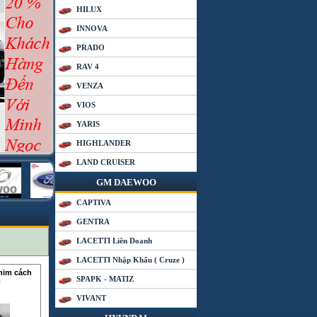
HILUX
INNOVA
PRADO
RAV 4
VENZA
VIOS
YARIS
HIGHLANDER
LAND CRUISER
GM DAEWOO
CAPTIVA
GENTRA
LACETTI Liên Doanh
LACETTI Nhập Khẩu ( Cruze )
phim cách
SPAPK - MATIZ
ô
VIVANT