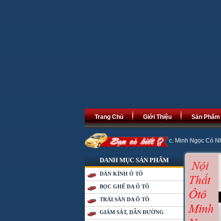
Trang Chủ
Giới Thiệu
Sản Phẩm
Mới An Khang Thịnh Vượng, Phát Tài Phát Lộc. Minh Ngọc Có Nhiều Chương Trì
DANH MỤC SẢN PHẨM
DÁN KÍNH Ô TÔ
BỌC GHẾ DA Ô TÔ
TRẢI SÀN DA Ô TÔ
GIÁM SÁT, DẪN ĐƯỜNG