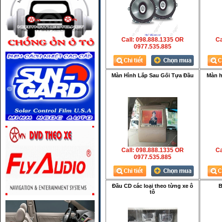
Call: 098.888.1335 OR
Ca
0977.535.885
Màn Hình Lắp Sau Gối Tựa Đầu
Màn h
Call: 098.888.1335 OR
Ca
0977.535.885
Đầu CD các loại theo từng xe ô
B
tô