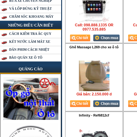
RỬA XE CHUYÊN NGHIỆP
VÁ LỐP ĐÚNG KỸ THUẬT
CHĂM SÓC KHOANG MÁY
NHỮNG ĐIỀU CẦN BIẾT
Call: 098.888.1335 OR
Ca
0977.535.885
CÁCH KIỂM TRA ẮC QUY
KÉT NƯỚC LÀM MÁT XE
Ghế Massage L269 cho xe ô tô
DÁN PHIM CÁCH NHIỆT
BẢO QUẢN XE Ô TÔ
QUẢNG CÁO
Giá bán:
2.150.000 d
Gi
Infinity - Ref6812cf