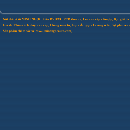
,
,
,
Nội thất ô tô MINH NGỌC
Đầu DVD/VCD/CD theo xe
Loa cao cấp - Amply
Bọc ghế da 
,
,
,
,
Giả da
Phim cách nhiệt cao cấp
Chống ồn ô tô
Lốp - Ắc quy - Lazang ô tô
Bạt phủ xe c
,
,
,
Sản phẩm chăm sóc xe
v,v...
minhngocauto.com