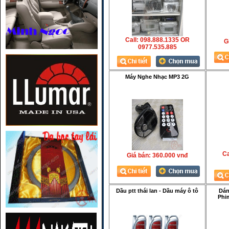
Call: 098.888.1335 OR
Gi
0977.535.885
Máy Nghe Nhạc MP3 2G
Ca
Giá bán:
360.000 vnđ
Dầu ptt thái lan - Dầu máy ô tô
Dán
Phi