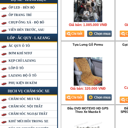
ỐP LED - ĐÈN BỘ
ỐP TRANG TRÍ
CHỤP ỐNG XẢ - ĐỘ BÔ
Giá bán:
1.085.000 VNÐ
Gi
VIỀN ĐÈN TRƯỚC, SAU
LỐP - ẮC QUY - LAZANG
Tựa Lưng Gỗ Pơmu
Gạt
ẮC QUY Ô TÔ
BƠM KHÍ NITƠ
KẸP CHÌ LAZANG
LỐP Ô TÔ
LAZANG ĐỘ Ô TÔ
PHỤ KIỆN ĐI KÈM
Ca
Giá bán:
320.000 VNÐ
DỊCH VỤ CHĂM SÓC XE
CHĂM SÓC MUI VẢI
CHĂM SÓC NỘI THẤT
Đầu DVD MOTEVO HD GPS
Đầ
Theo Xe Mazda 6
SPEC
CHĂM SÓC NGOẠI THẤT
KHỬ MÙI HÔI TRONG XE