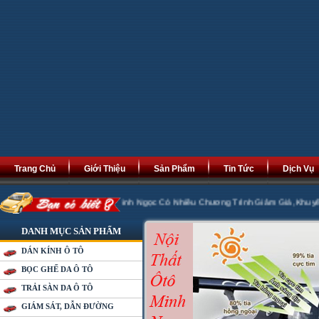
Trang Chủ
Giới Thiệu
Sản Phẩm
Tin Tức
Dịch Vụ
át Tài Phát Lộc. Minh Ngọc Có Nhiều Chương Trình Giảm Giá ,Khuyến Mại 20% 
DANH MỤC SẢN PHẨM
DÁN KÍNH Ô TÔ
BỌC GHẾ DA Ô TÔ
TRẢI SÀN DA Ô TÔ
GIÁM SÁT, DẪN ĐƯỜNG