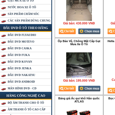
GẠT MƯA XE Ô TÔ
NƯỚC HOA XE Ô TÔ
SẢN PHẨM CHĂM SÓC
CÁC SẢN PHẨM DÙNG CHUNG
Giá bán:
430.000 VNÐ
Gia
ĐẦU DVD Ô TÔ THEO HÃNG
ĐẦU DVD FLYAUDIO
Ốp Bảo Vệ, Chống Mất Cắp Gạt
Hella
ĐẦU DVD MOTEVO
Mưa Xe Ô Tô
ĐẦU DVD CASKA
ĐẦU DVD FUKA
ĐẦU DVD KOVAN
ĐẦU DVD JENKA
ĐẦU DVD NAKATSU
Ca
Giá bán:
195.000 VNÐ
ĐẦU DVD ANDROID
MÀN HÌNH DVD - CD
HÀNG CÔNG NGHỆ CAO
Bảng giá Ắc qui khô Hàn quốc
Bọc 
ATLAS
ĐỘ ÂM THANH CHO Ô TÔ
ÂM THANH Ô TÔ CAO CẤP