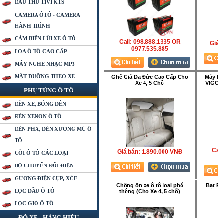
ĐẦU THU TIVI KTS
CAMERA ÔTÔ - CAMERA
HÀNH TRÌNH
CẢM BIẾN LÙI XE Ô TÔ
Call: 098.888.1335 OR
Gia
0977.535.885
LOA Ô TÔ CAO CẤP
MÁY NGHE NHẠC MP3
MẶT DƯỠNG THEO XE
Ghế Giả Da Đức Cao Cấp Cho
Máy 
Xe 4, 5 Chỗ
VIGO
PHỤ TÙNG Ô TÔ
ĐÈN XE, BÓNG ĐÈN
ĐÈN XENON Ô TÔ
ĐÈN PHA, ĐÈN XƯƠNG MÙ Ô
TÔ
Ca
Giá bán:
1.890.000 VNÐ
CÒI Ô TÔ CÁC LOẠI
BỘ CHUYỂN ĐỔI ĐIỆN
GƯƠNG ĐIỆN CỤP, XÒE
Chống ồn xe ô tô loại phổ
Bạt 
LỌC DẦU Ô TÔ
thông (Cho Xe 4, 5 chỗ)
LỌC GIÓ Ô TÔ
ĐỘ XE - HÀNG HIỆU