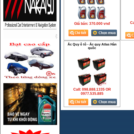
Ca
Giá bán:
370.000 vnđ
Ắc Quy ô tô - Ắc quy Atlas Hàn
quốc
Call: 098.888.1335 OR
0977.535.885