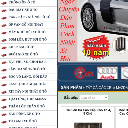
CHỐNG ỒN Ô TÔ
DẦU MÁY XE Ô TÔ
CẢN - BẬC - GIÁ NÓC Ô TÔ
ỐP VÂN GỖ NỘI THẤT
MÁY KHỬ MÙI XE Ô TÔ
BƠM LỐP, HÚT BỤI Ô TÔ
CHE NẮNG Ô TÔ
ĐUÔI GIÓ XE Ô TÔ
BẠT PHỦ XE, CHỔI ĐẦU
LẮP CỬA SỔ TRỜI Ô TÔ
BỌC VÔ LĂNG, GỐI ĐẦU
LÀM SẠCH NGOẠI THẤT
SẢN PHẨM
»
TẤT CẢ CÁC XE
»
MAZDA
XỊT TẨY NỘI THẤT Ô TÔ
Sắp xếp:
TỰA LƯNG, GHẾ MASSA
THẢM LÓT CHÂN Ô TÔ
Trải Sàn Da Cao Cấp Cho Xe 4,
Bọc Đ
5 Chỗ
Cao C
BÁO ĐỘNG XE Ô TÔ
TỦ LẠNH XE Ô TÔ