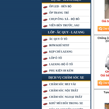
ỐP LED - ĐÈN BỘ
ỐP TRANG TRÍ
CHỤP ỐNG XẢ - ĐỘ BÔ
Giá b
VIỀN ĐÈN TRƯỚC, SAU
LỐP - ẮC QUY - LAZANG
Chống ồn
ẮC QUY Ô TÔ
(C
BƠM KHÍ NITƠ
KẸP CHÌ LAZANG
LỐP Ô TÔ
LAZANG ĐỘ Ô TÔ
PHỤ KIỆN ĐI KÈM
Giá ba
DỊCH VỤ CHĂM SÓC XE
CHĂM SÓC MUI VẢI
CHĂM SÓC NỘI THẤT
Tựa
CHĂM SÓC NGOẠI THẤT
KHỬ MÙI HÔI TRONG XE