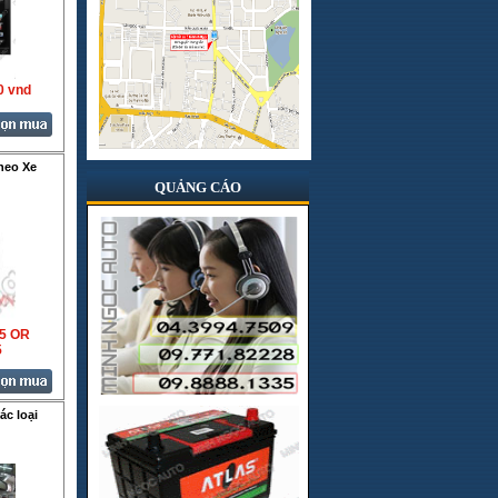
Hologen
Hong kong
Infinity
0 vnd
Italia
Japan
heo Xe
JBL
QUẢNG CÁO
Jenka
JVC
JVJ
Korea
35 OR
5
Kovan
Lifepro
c loại
Lốp BridGestone
Lốp Dunlop
Lốp Kumho Hàn Quốc