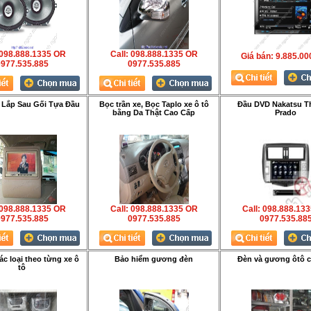
 098.888.1335 OR
Call: 098.888.1335 OR
Giá bán:
9.885.00
977.535.885
0977.535.885
 Lắp Sau Gối Tựa Đầu
Bọc trần xe, Bọc Taplo xe ô tô
Đầu DVD Nakatsu T
bằng Da Thật Cao Cấp
Prado
 098.888.1335 OR
Call: 098.888.1335 OR
Call: 098.888.13
977.535.885
0977.535.885
0977.535.88
c loại theo từng xe ô
Bảo hiểm gương đèn
Đèn và gương ôtô cá
tô