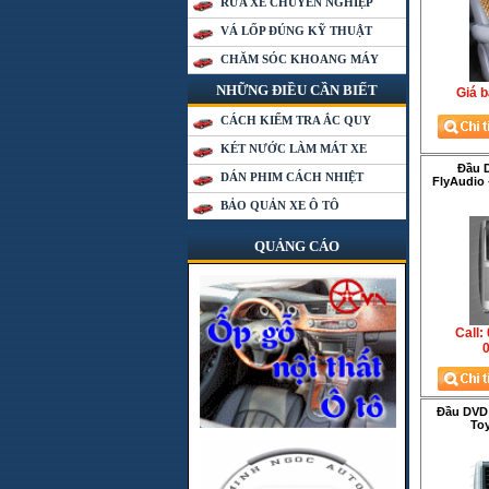
RỬA XE CHUYÊN NGHIỆP
VÁ LỐP ĐÚNG KỸ THUẬT
CHĂM SÓC KHOANG MÁY
NHỮNG ĐIỀU CẦN BIẾT
Giá b
CÁCH KIỂM TRA ẮC QUY
KÉT NƯỚC LÀM MÁT XE
Đầu 
DÁN PHIM CÁCH NHIỆT
FlyAudio 
BẢO QUẢN XE Ô TÔ
QUẢNG CÁO
Call:
0
Đầu DVD
To