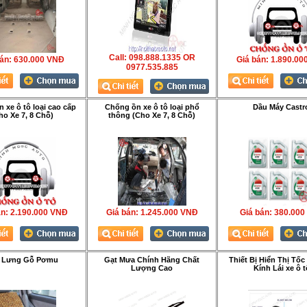
Call: 098.888.1335 OR
án:
630.000 VNÐ
Giá bán:
1.890.00
0977.535.885
 xe ô tô loại cao cấp
Chống ồn xe ô tô loại phổ
Dầu Máy Castr
ho Xe 7, 8 Chỗ)
thông (Cho Xe 7, 8 Chỗ)
́n:
2.190.000 VNÐ
Giá bán:
1.245.000 VNÐ
Giá bán:
380.000
 Lưng Gỗ Pơmu
Gạt Mưa Chính Hãng Chất
Thiết Bị Hiển Thị Tốc
Lượng Cao
Kính Lái xe ô t