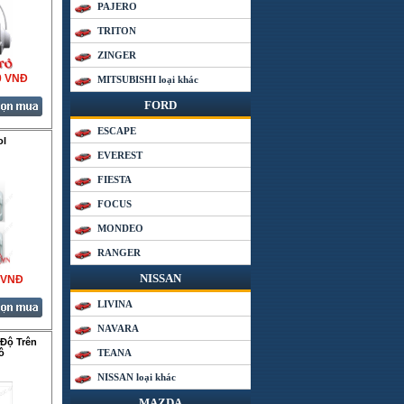
PAJERO
TRITON
ZINGER
0 VNÐ
MITSUBISHI loại khác
FORD
ESCAPE
ol
EVEREST
FIESTA
FOCUS
MONDEO
RANGER
NISSAN
 VNÐ
LIVINA
NAVARA
 Độ Trên
ô
TEANA
NISSAN loại khác
MAZDA