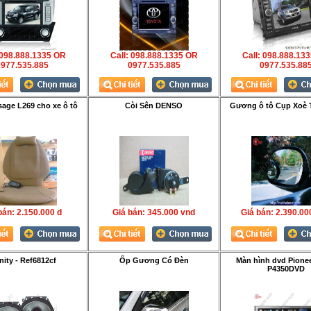
 098.888.1335 OR
Call: 098.888.1335 OR
Call: 098.888.13
977.535.885
0977.535.885
0977.535.88
age L269 cho xe ô tô
Còi Sên DENSO
Gương ô tô Cụp Xoè
bán:
2.150.000 d
Giá bán:
345.000 vnd
Giá bán:
2.390.00
inity - Ref6812cf
Ốp Gương Có Đèn
Màn hình dvd Pione
P4350DVD