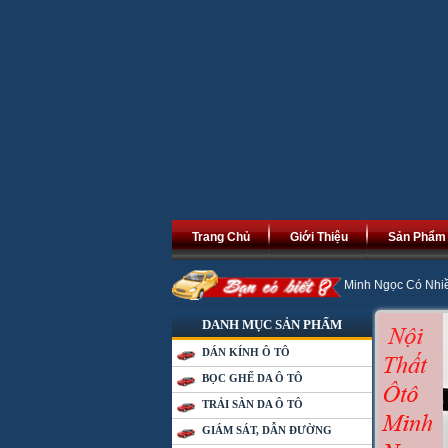
Trang Chủ
Giới Thiệu
Sản Phẩm
An Khang Thịnh Vượng, Phát Tài Phát Lộc. Minh Ngọc Có Nhiều Chương Trình G
DANH MỤC SẢN PHẨM
DÁN KÍNH Ô TÔ
BỌC GHẾ DA Ô TÔ
TRẢI SÀN DA Ô TÔ
GIÁM SÁT, DẪN ĐƯỜNG