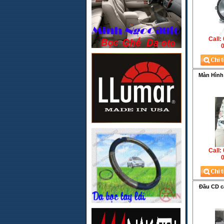
Call:
0
Màn Hình
Call:
0
Đầu CD cá