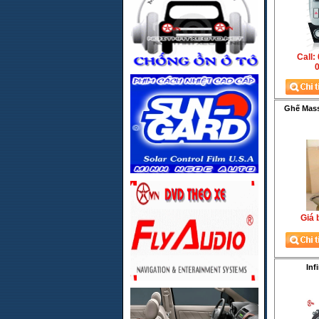
Call:
0
Ghế Mass
Giá 
Inf