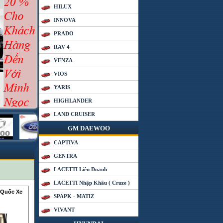
HILUX
INNOVA
PRADO
RAV 4
VENZA
VIOS
YARIS
HIGHLANDER
LAND CRUISER
GM DAEWOO
CAPTIVA
GENTRA
LACETTI Liên Doanh
LACETTI Nhập Khẩu ( Cruze )
 Quốc Xe
SPAPK - MATIZ
VIVANT