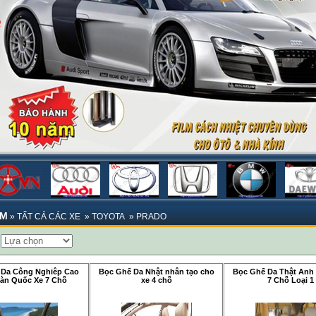
ẨM
»
TẤT CẢ CÁC XE
»
TOYOTA
»
PRADO
:
 Da Công Nghiêp Cao
Bọc Ghế Da Nhật nhân tạo cho
Bọc Ghế Da Thật Anh
àn Quốc Xe 7 Chỗ
xe 4 chỗ
7 Chỗ Loại 1