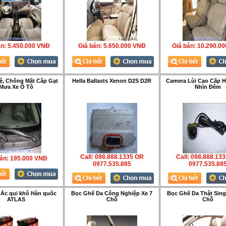
́n:
5.450.000 VNÐ
Giá bán:
5.650.000 VNÐ
Giá bán:
10.290.0
ệ, Chống Mất Cắp Gạt
Hella Ballasts Xenon D2S D2R
Camera Lùi Cao Cấp H
Mưa Xe Ô Tô
Nhìn Đêm
Call: 098.888.1335 OR
Call: 098.888.13
án:
195.000 VNÐ
0977.535.885
0977.535.88
 Ắc qui khô Hàn quốc
Bọc Ghế Da Công Nghiệp Xe 7
Bọc Ghế Da Thật Sing
ATLAS
Chỗ
Chỗ