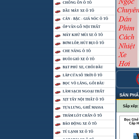
CHỐNG ỒN Ô TÔ
DẦU MÁY XE Ô TÔ
CẢN - BẬC - GIÁ NÓC Ô TÔ
ỐP VÂN GỖ NỘI THẤT
MÁY KHỬ MÙI XE Ô TÔ
BƠM LỐP, HÚT BỤI Ô TÔ
CHE NẮNG Ô TÔ
ĐUÔI GIÓ XE Ô TÔ
BẠT PHỦ XE, CHỔI ĐẦU
LẮP CỬA SỔ TRỜI Ô TÔ
BỌC VÔ LĂNG, GỐI ĐẦU
LÀM SẠCH NGOẠI THẤT
SẢN PH
XỊT TẨY NỘI THẤT Ô TÔ
Sắp xếp
TỰA LƯNG, GHẾ MASSA
THẢM LÓT CHÂN Ô TÔ
Bọc Ghế
Cấp H
BÁO ĐỘNG XE Ô TÔ
TỦ LẠNH XE Ô TÔ