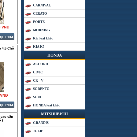
CARNIVAL
CERATO
FORTE
0 VNÐ
MORNING
Kia loại khác
KIA K5
e 4,5 Chỗ
HONDA
ACCORD
CIVIC
CR - V
SORENTO
 VNÐ
SOUL
HONDA loại khác
MITSHUBISHI
 cao cấp
 )
GRANDIS
JOLIE