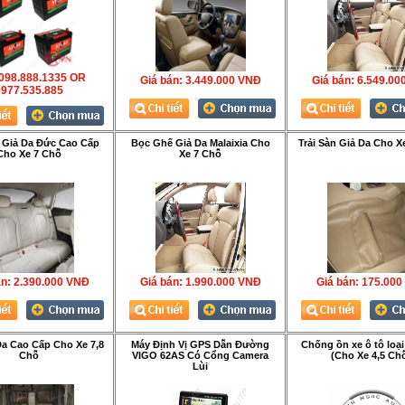
 098.888.1335 OR
Giá bán:
3.449.000 VNÐ
Giá bán:
6.549.00
977.535.885
 Giả Da Đức Cao Cấp
Bọc Ghế Giả Da Malaixia Cho
Trải Sàn Giả Da Cho X
Cho Xe 7 Chỗ
Xe 7 Chỗ
́n:
2.390.000 VNÐ
Giá bán:
1.990.000 VNÐ
Giá bán:
175.000
Da Cao Cấp Cho Xe 7,8
Máy Định Vị GPS Dẫn Đường
Chống ồn xe ô tô loại
Chỗ
VIGO 62AS Có Cổng Camera
(Cho Xe 4,5 Chỗ
Lùi