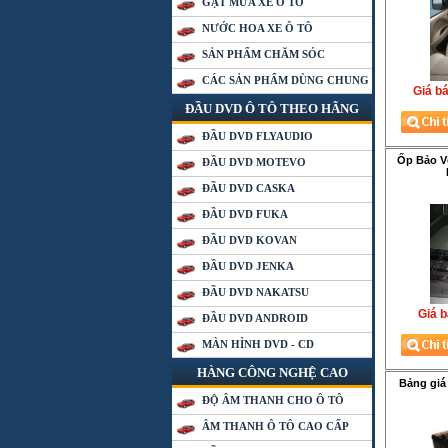
GẠT MƯA XE Ô TÔ
NƯỚC HOA XE Ô TÔ
SẢN PHẨM CHĂM SÓC
CÁC SẢN PHẨM DÙNG CHUNG
Giá ba
ĐẦU DVD Ô TÔ THEO HÃNG
ĐẦU DVD FLYAUDIO
Ốp Bảo V
ĐẦU DVD MOTEVO
ĐẦU DVD CASKA
ĐẦU DVD FUKA
ĐẦU DVD KOVAN
ĐẦU DVD JENKA
ĐẦU DVD NAKATSU
Giá b
ĐẦU DVD ANDROID
MÀN HÌNH DVD - CD
HÀNG CÔNG NGHỆ CAO
Bảng giá
ĐỘ ÂM THANH CHO Ô TÔ
ÂM THANH Ô TÔ CAO CẤP