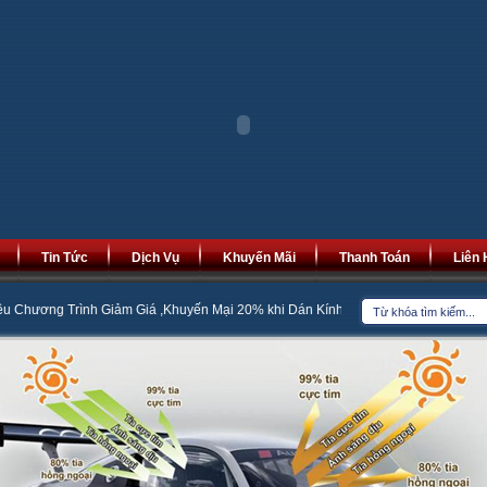
Tin Tức
Dịch Vụ
Khuyến Mãi
Thanh Toán
Liên 
iảm Giá ,Khuyến Mại 20% khi Dán Kính Cách Nhiệt
Bọc Đệm Ghế Da Minh N