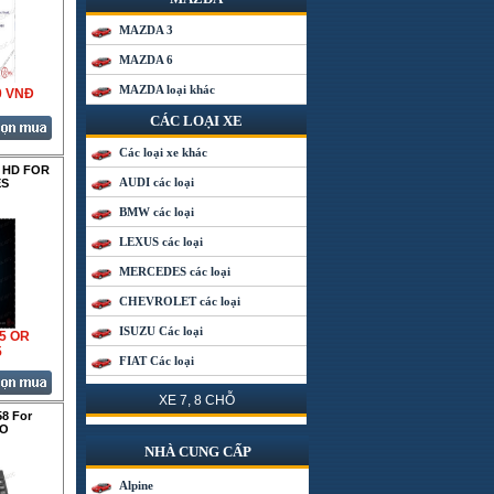
MAZDA 3
MAZDA 6
MAZDA loại khác
0 VNÐ
CÁC LOẠI XE
Các loại xe khác
 HD FOR
AUDI các loại
ES
BMW các loại
LEXUS các loại
MERCEDES các loại
CHEVROLET các loại
ISUZU Các loại
35 OR
5
FIAT Các loại
XE 7, 8 CHỖ
8 For
DO
NHÀ CUNG CẤP
Alpine