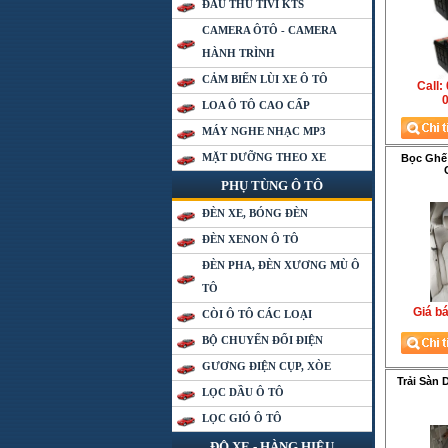
ĐẦU THU TIVI KTS
CAMERA ÔTÔ - CAMERA
HÀNH TRÌNH
CẢM BIẾN LÙI XE Ô TÔ
Call:
0
LOA Ô TÔ CAO CẤP
MÁY NGHE NHẠC MP3
MẶT DƯỠNG THEO XE
Bọc Ghế
PHỤ TÙNG Ô TÔ
ĐÈN XE, BÓNG ĐÈN
ĐÈN XENON Ô TÔ
ĐÈN PHA, ĐÈN XƯƠNG MÙ Ô
TÔ
Giá ba
CÒI Ô TÔ CÁC LOẠI
BỘ CHUYỂN ĐỔI ĐIỆN
GƯƠNG ĐIỆN CỤP, XÒE
Trải Sàn 
LỌC DẦU Ô TÔ
LỌC GIÓ Ô TÔ
ĐỘ XE - HÀNG HIỆU