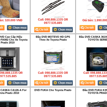
Call: 098.888.1335 OR
án:
320.000 VNÐ
Giá bán:
1.990.00
0977.535.885
DVD Cao Cấp Hiệu
Đầu DVD MOTEVO HD GPS
Đầu DVD CASKA 3619
-FA082 Cho Xe Toyota
Theo Xe Toyota Prado
TOYOTA SERI
Prado 2010
 098.888.1335 OR
Call: 098.888.1335 OR
Call: 098.888.13
977.535.885
0977.535.885
0977.535.88
 CASKA CA126-A For
DVD FUKA Cho Toyota Prado
Đầu DVD FUKA K35
yota Prado 2010
TOYOTA PRA