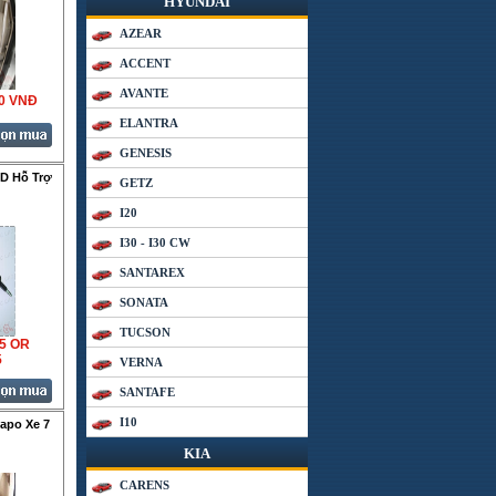
HYUNDAI
AZEAR
ACCENT
AVANTE
00 VNÐ
ELANTRA
GENESIS
D Hỗ Trợ
GETZ
I20
I30 - I30 CW
SANTAREX
SONATA
TUCSON
35 OR
5
VERNA
SANTAFE
I10
apo Xe 7
KIA
CARENS