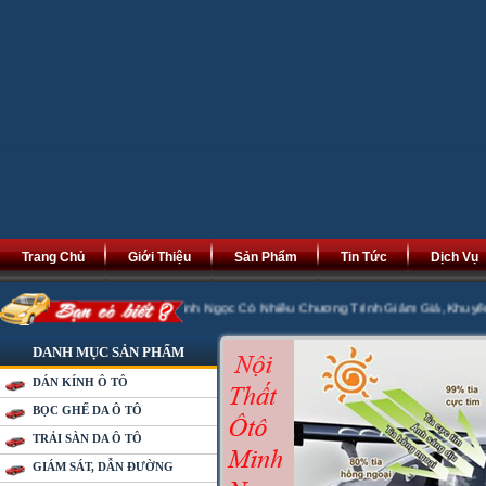
Trang Chủ
Giới Thiệu
Sản Phẩm
Tin Tức
Dịch Vụ
t Tài Phát Lộc. Minh Ngọc Có Nhiều Chương Trình Giảm Giá ,Khuyến Mại 20% k
DANH MỤC SẢN PHẨM
DÁN KÍNH Ô TÔ
BỌC GHẾ DA Ô TÔ
TRẢI SÀN DA Ô TÔ
GIÁM SÁT, DẪN ĐƯỜNG