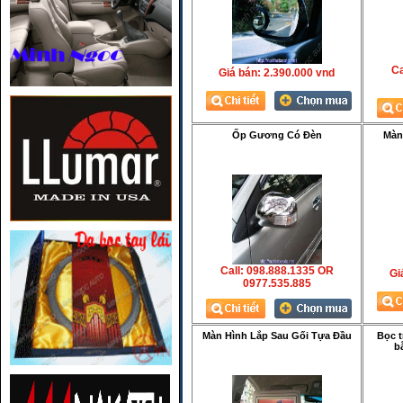
Ca
Giá bán:
2.390.000 vnd
Ốp Gương Có Đèn
Màn
Call: 098.888.1335 OR
Gia
0977.535.885
Màn Hình Lắp Sau Gối Tựa Đầu
Bọc t
b