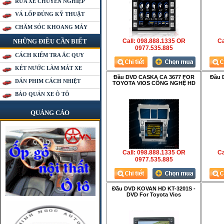
RỬA XE CHUYÊN NGHIỆP
VÁ LỐP ĐÚNG KỸ THUẬT
CHĂM SÓC KHOANG MÁY
NHỮNG ĐIỀU CẦN BIẾT
Call: 098.888.1335 OR
Ca
0977.535.885
CÁCH KIỂM TRA ẮC QUY
KÉT NƯỚC LÀM MÁT XE
Đầu DVD CASKA CA 3677 FOR
Đầu 
DÁN PHIM CÁCH NHIỆT
TOYOTA VIOS CÔNG NGHỆ HD
BẢO QUẢN XE Ô TÔ
QUẢNG CÁO
Call: 098.888.1335 OR
Ca
0977.535.885
Đầu DVD KOVAN HD KT-3201S -
DVD For Toyota Vios