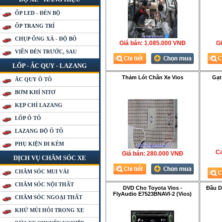
ỐP LED - ĐÈN BỘ
ỐP TRANG TRÍ
CHỤP ỐNG XẢ - ĐỘ BÔ
Giá bán:
1.085.000 VNÐ
Gi
VIỀN ĐÈN TRƯỚC, SAU
LỐP - ẮC QUY - LAZANG
Thảm Lót Chân Xe Vios
Gạt
ẮC QUY Ô TÔ
BƠM KHÍ NITƠ
KẸP CHÌ LAZANG
LỐP Ô TÔ
LAZANG ĐỘ Ô TÔ
PHỤ KIỆN ĐI KÈM
Ca
Giá bán:
280.000 VNÐ
DỊCH VỤ CHĂM SÓC XE
CHĂM SÓC MUI VẢI
CHĂM SÓC NỘI THẤT
DVD Cho Toyota Vios -
Đầu 
FlyAudio E7523BNAVI-2 (Vios)
CHĂM SÓC NGOẠI THẤT
KHỬ MÙI HÔI TRONG XE