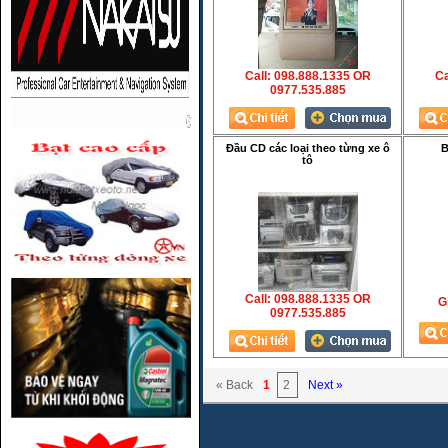
Call: 098.888.1335 OR
Ca
0977.535.885
Đầu CD các loại theo từng xe ô
B
tô
Call: 098.888.1335 OR
Gi
0977.535.885
« Back
1
2
Next »