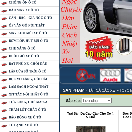
CHỐNG ỒN Ô TÔ
DẦU MÁY XE Ô TÔ
CẢN - BẬC - GIÁ NÓC Ô TÔ
ỐP VÂN GỖ NỘI THẤT
MÁY KHỬ MÙI XE Ô TÔ
BƠM LỐP, HÚT BỤI Ô TÔ
CHE NẮNG Ô TÔ
ĐUÔI GIÓ XE Ô TÔ
BẠT PHỦ XE, CHỔI ĐẦU
LẮP CỬA SỔ TRỜI Ô TÔ
BỌC VÔ LĂNG, GỐI ĐẦU
LÀM SẠCH NGOẠI THẤT
SẢN PHẨM
»
TẤT CẢ CÁC XE
»
TOYOT
XỊT TẨY NỘI THẤT Ô TÔ
Sắp xếp:
TỰA LƯNG, GHẾ MASSA
THẢM LÓT CHÂN Ô TÔ
Trải Sàn Da Cao Cấp Cho Xe 4,
Bọc Đ
5 Chỗ
Cao C
BÁO ĐỘNG XE Ô TÔ
TỦ LẠNH XE Ô TÔ