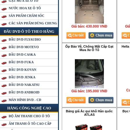
GẠT MƯA XE Ô TÔ
NƯỚC HOA XE Ô TÔ
SẢN PHẨM CHĂM SÓC
CÁC SẢN PHẨM DÙNG CHUNG
Giá bán:
430.000 VNÐ
Gia
ĐẦU DVD Ô TÔ THEO HÃNG
ĐẦU DVD FLYAUDIO
Ốp Bảo Vệ, Chống Mất Cắp Gạt
Hella
ĐẦU DVD MOTEVO
Mưa Xe Ô Tô
ĐẦU DVD CASKA
ĐẦU DVD FUKA
ĐẦU DVD KOVAN
ĐẦU DVD JENKA
ĐẦU DVD NAKATSU
Ca
Giá bán:
195.000 VNÐ
ĐẦU DVD ANDROID
MÀN HÌNH DVD - CD
HÀNG CÔNG NGHỆ CAO
Bảng giá Ắc qui khô Hàn quốc
Bọc 
ATLAS
ĐỘ ÂM THANH CHO Ô TÔ
ÂM THANH Ô TÔ CAO CẤP