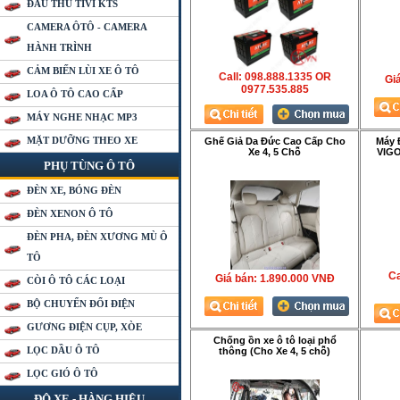
ĐẦU THU TIVI KTS
CAMERA ÔTÔ - CAMERA
HÀNH TRÌNH
CẢM BIẾN LÙI XE Ô TÔ
Call: 098.888.1335 OR
Gia
0977.535.885
LOA Ô TÔ CAO CẤP
MÁY NGHE NHẠC MP3
MẶT DƯỠNG THEO XE
Ghế Giả Da Đức Cao Cấp Cho
Máy 
Xe 4, 5 Chỗ
VIGO
PHỤ TÙNG Ô TÔ
ĐÈN XE, BÓNG ĐÈN
ĐÈN XENON Ô TÔ
ĐÈN PHA, ĐÈN XƯƠNG MÙ Ô
TÔ
Ca
Giá bán:
1.890.000 VNÐ
CÒI Ô TÔ CÁC LOẠI
BỘ CHUYỂN ĐỔI ĐIỆN
GƯƠNG ĐIỆN CỤP, XÒE
Chống ồn xe ô tô loại phổ
LỌC DẦU Ô TÔ
thông (Cho Xe 4, 5 chỗ)
LỌC GIÓ Ô TÔ
ĐỘ XE - HÀNG HIỆU