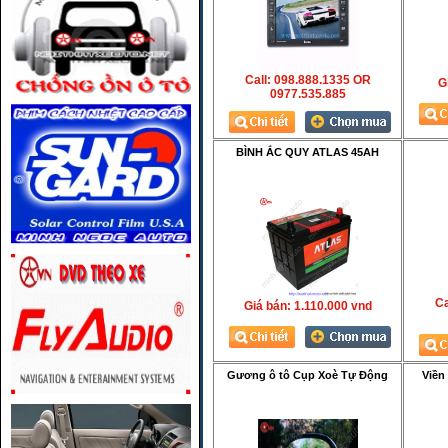
Call: 098.888.1335 OR
Gi
0977.535.885
BÌNH ẮC QUY ATLAS 45AH
Ca
Giá bán:
1.110.000 vnd
Gương ô tô Cụp Xoè Tự Động
Viền