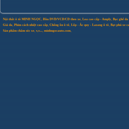
,
,
,
Nội thất ô tô MINH NGỌC
Đầu DVD/VCD/CD theo xe
Loa cao cấp - Amply
Bọc ghế da 
,
,
,
,
Giả da
Phim cách nhiệt cao cấp
Chống ồn ô tô
Lốp - Ắc quy - Lazang ô tô
Bạt phủ xe c
,
,
,
Sản phẩm chăm sóc xe
v,v...
minhngocauto.com