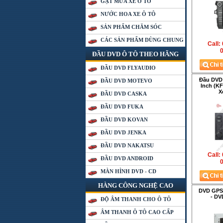
GẠT MƯA XE Ô TÔ
NƯỚC HOA XE Ô TÔ
SẢN PHẨM CHĂM SÓC
CÁC SẢN PHẨM DÙNG CHUNG
Call:
0
ĐẦU DVD Ô TÔ THEO HÃNG
ĐẦU DVD FLYAUDIO
Đầu DVD
ĐẦU DVD MOTEVO
Inch (K
X
ĐẦU DVD CASKA
ĐẦU DVD FUKA
ĐẦU DVD KOVAN
ĐẦU DVD JENKA
ĐẦU DVD NAKATSU
Call:
ĐẦU DVD ANDROID
0
MÀN HÌNH DVD - CD
HÀNG CÔNG NGHỆ CAO
DVD GPS 
- DV
ĐỘ ÂM THANH CHO Ô TÔ
ÂM THANH Ô TÔ CAO CẤP