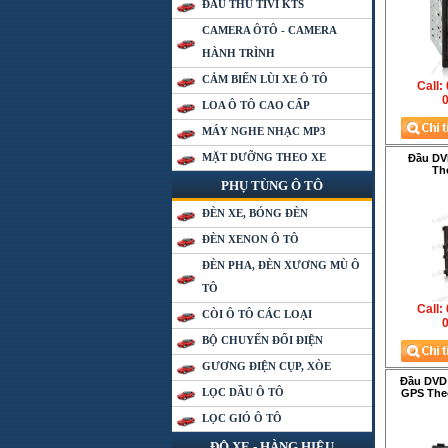
ĐẦU THU TIVI KTS
CAMERA ÔTÔ - CAMERA
HÀNH TRÌNH
CẢM BIẾN LÙI XE Ô TÔ
Call:
0
LOA Ô TÔ CAO CẤP
MÁY NGHE NHẠC MP3
MẶT DƯỠNG THEO XE
Đầu D
Th
PHỤ TÙNG Ô TÔ
ĐÈN XE, BÓNG ĐÈN
ĐÈN XENON Ô TÔ
ĐÈN PHA, ĐÈN XƯƠNG MÙ Ô
TÔ
Call:
CÒI Ô TÔ CÁC LOẠI
0
BỘ CHUYỂN ĐỔI ĐIỆN
GƯƠNG ĐIỆN CỤP, XÒE
Đầu DVD
LỌC DẦU Ô TÔ
GPS The
LỌC GIÓ Ô TÔ
ĐỘ XE - HÀNG HIỆU