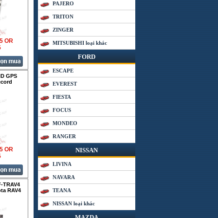
PAJERO
TRITON
ZINGER
35 OR
MITSUBISHI loại khác
5
FORD
ESCAPE
HD GPS
ccord
EVEREST
FIESTA
FOCUS
MONDEO
RANGER
35 OR
NISSAN
5
LIVINA
NAVARA
F-TRAV4
ta RAV4
TEANA
NISSAN loại khác
MAZDA