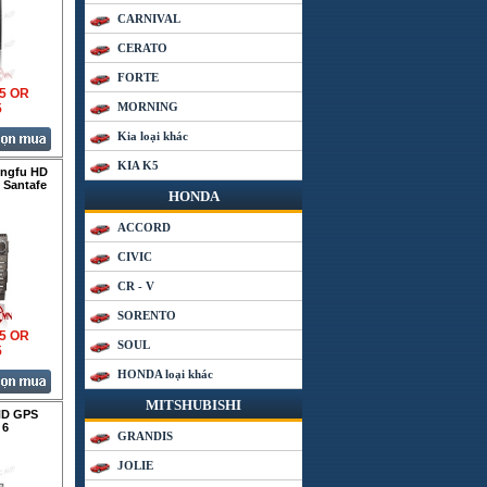
CARNIVAL
CERATO
FORTE
35 OR
MORNING
5
Kia loại khác
KIA K5
ngfu HD
 Santafe
HONDA
ACCORD
CIVIC
CR - V
SORENTO
35 OR
SOUL
5
HONDA loại khác
MITSHUBISHI
HD GPS
 6
GRANDIS
JOLIE