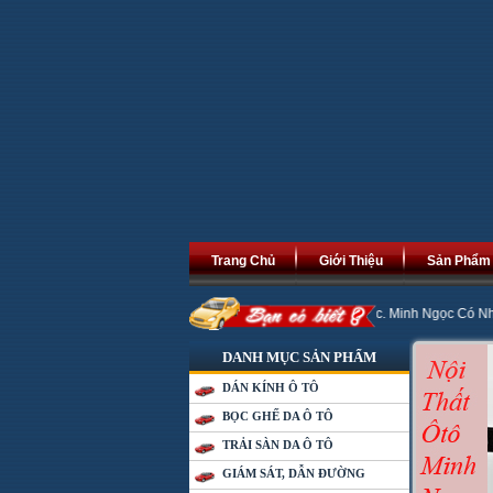
Trang Chủ
Giới Thiệu
Sản Phẩm
i An Khang Thịnh Vượng, Phát Tài Phát Lộc. Minh Ngọc Có Nhiều Chương Trình
DANH MỤC SẢN PHẨM
DÁN KÍNH Ô TÔ
BỌC GHẾ DA Ô TÔ
TRẢI SÀN DA Ô TÔ
GIÁM SÁT, DẪN ĐƯỜNG