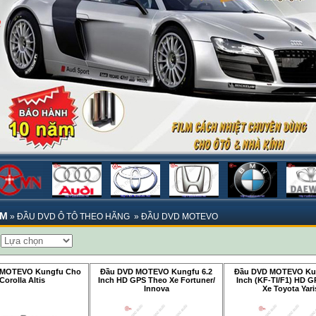
ẨM
»
ĐẦU DVD Ô TÔ THEO HÃNG
»
ĐẦU DVD MOTEVO
:
 MOTEVO Kungfu Cho
Đầu DVD MOTEVO Kungfu 6.2
Đầu DVD MOTEVO Kun
Corolla Altis
Inch HD GPS Theo Xe Fortuner/
Inch (KF-TI/F1) HD 
Innova
Xe Toyota Yari