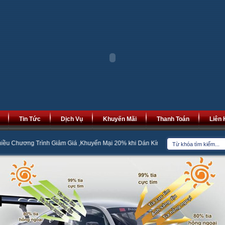
Tin Tức
Dịch Vụ
Khuyến Mãi
Thanh Toán
Liên 
 Giảm Giá ,Khuyến Mại 20% khi Dán Kính Cách Nhiệt
Bọc Đệm Ghế Da Minh