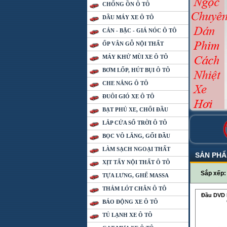
CHỐNG ỒN Ô TÔ
DẦU MÁY XE Ô TÔ
CẢN - BẬC - GIÁ NÓC Ô TÔ
ỐP VÂN GỖ NỘI THẤT
MÁY KHỬ MÙI XE Ô TÔ
BƠM LỐP, HÚT BỤI Ô TÔ
CHE NẮNG Ô TÔ
ĐUÔI GIÓ XE Ô TÔ
BẠT PHỦ XE, CHỔI ĐẦU
LẮP CỬA SỔ TRỜI Ô TÔ
BỌC VÔ LĂNG, GỐI ĐẦU
LÀM SẠCH NGOẠI THẤT
SẢN PH
XỊT TẨY NỘI THẤT Ô TÔ
Sắp xếp
TỰA LƯNG, GHẾ MASSA
THẢM LÓT CHÂN Ô TÔ
Đầu DVD
BÁO ĐỘNG XE Ô TÔ
TỦ LẠNH XE Ô TÔ