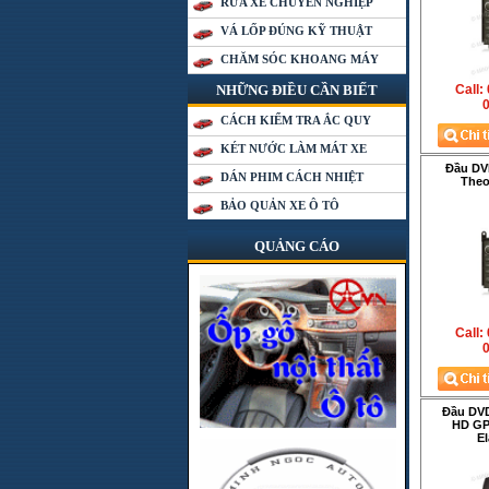
RỬA XE CHUYÊN NGHIỆP
VÁ LỐP ĐÚNG KỸ THUẬT
CHĂM SÓC KHOANG MÁY
NHỮNG ĐIỀU CẦN BIẾT
Call:
0
CÁCH KIỂM TRA ẮC QUY
KÉT NƯỚC LÀM MÁT XE
Đầu D
DÁN PHIM CÁCH NHIỆT
Theo
BẢO QUẢN XE Ô TÔ
QUẢNG CÁO
Call:
0
Đầu DV
HD GP
El