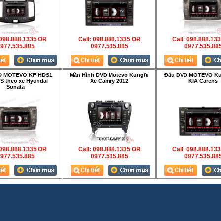
 098.888.1335 OR
Call: 098.888.1335 OR
Call: 098.888.13
977.535.885
0977.535.885
0977.535.88
D MOTEVO KF-HDS1
Màn Hình DVD Motevo Kungfu
Đầu DVD MOTEVO Ku
S theo xe Hyundai
Xe Camry 2012
KIA Carens
Sonata
 098.888.1335 OR
Call: 098.888.1335 OR
Call: 098.888.13
977.535.885
0977.535.885
0977.535.88