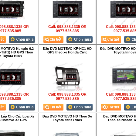
 098.888.1335 OR
Call: 098.888.1335 OR
Call: 098.888.13
977.535.885
0977.535.885
0977.535.88
 MOTEVO Kungfu 6.2
Đầu DVD MOTEVO KF-HC1 HD
Đầu DVD MOTEVO HD 
F-TI/F1) HD GPS Theo
GPS theo xe Honda Civic
Toyota Innov
e Toyota Hilux
 098.888.1335 OR
Call: 098.888.1335 OR
Call: 098.888.13
977.535.885
0977.535.885
0977.535.88
Lắp Cho Các Loại Xe
Đầu DVD MOTEVO HD Theo Xe
Đầu DVD MOTEVO 
D Motevo X2 GPS
Toyota Yaris / Vios
Theo Xe Nissan T