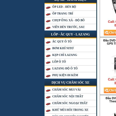
ỐP LED - ĐÈN BỘ
ỐP TRANG TRÍ
CHỤP ỐNG XẢ - ĐỘ BÔ
Call:
0
VIỀN ĐÈN TRƯỚC, SAU
LỐP - ẮC QUY - LAZANG
Đầu DVD
ẮC QUY Ô TÔ
GPS T
BƠM KHÍ NITƠ
KẸP CHÌ LAZANG
LỐP Ô TÔ
LAZANG ĐỘ Ô TÔ
PHỤ KIỆN ĐI KÈM
Call:
DỊCH VỤ CHĂM SÓC XE
0
CHĂM SÓC MUI VẢI
CHĂM SÓC NỘI THẤT
Đầu D
Theo
CHĂM SÓC NGOẠI THẤT
KHỬ MÙI HÔI TRONG XE