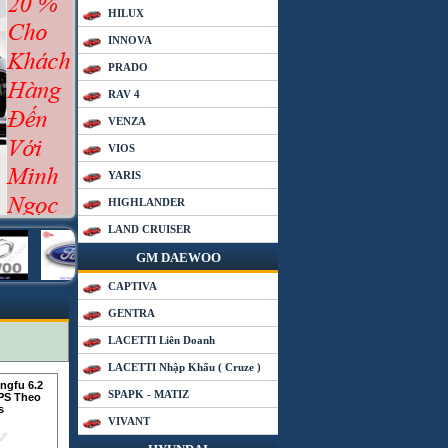
HILUX
INNOVA
PRADO
RAV 4
VENZA
VIOS
YARIS
HIGHLANDER
LAND CRUISER
GM DAEWOO
CAPTIVA
GENTRA
LACETTI Liên Doanh
LACETTI Nhập Khẩu ( Cruze )
gfu 6.2
SPAPK - MATIZ
GPS Theo
s
VIVANT