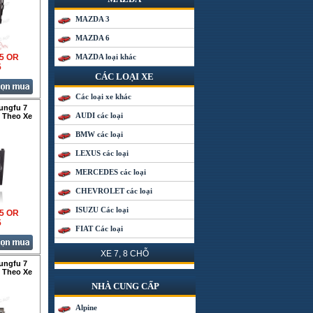
MAZDA 3
MAZDA 6
35 OR
MAZDA loại khác
5
CÁC LOẠI XE
Các loại xe khác
ngfu 7
AUDI các loại
 Theo Xe
BMW các loại
LEXUS các loại
MERCEDES các loại
CHEVROLET các loại
ISUZU Các loại
35 OR
5
FIAT Các loại
XE 7, 8 CHỖ
ngfu 7
 Theo Xe
NHÀ CUNG CẤP
Alpine