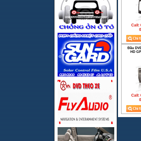
Call:
0
Đầu DV
HD GP
Call:
0