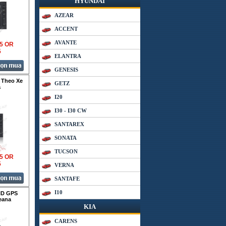
HYUNDAI
AZEAR
ACCENT
AVANTE
35 OR
5
ELANTRA
GENESIS
Theo Xe
GETZ
a
I20
I30 - I30 CW
SANTAREX
SONATA
TUCSON
35 OR
5
VERNA
SANTAFE
I10
HD GPS
eana
KIA
CARENS