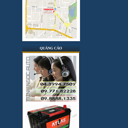
Hologen
Hong kong
Infinity
Italia
Japan
JBL
QUẢNG CÁO
Jenka
JVC
JVJ
Korea
Kovan
Lifepro
Lốp BridGestone
Lốp Dunlop
Lốp Kumho Hàn Quốc