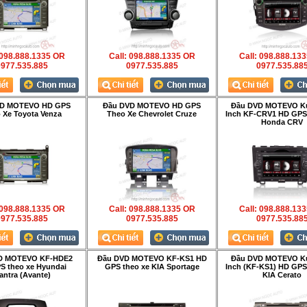
 098.888.1335 OR
Call: 098.888.1335 OR
Call: 098.888.13
977.535.885
0977.535.885
0977.535.88
VD MOTEVO HD GPS
Đầu DVD MOTEVO HD GPS
Đầu DVD MOTEVO Ku
 Xe Toyota Venza
Theo Xe Chevrolet Cruze
Inch KF-CRV1 HD GPS
Honda CRV
 098.888.1335 OR
Call: 098.888.1335 OR
Call: 098.888.13
977.535.885
0977.535.885
0977.535.88
D MOTEVO KF-HDE2
Đầu DVD MOTEVO KF-KS1 HD
Đầu DVD MOTEVO Ku
S theo xe Hyundai
GPS theo xe KIA Sportage
Inch (KF-KS1) HD GPS
antra (Avante)
KIA Cerato