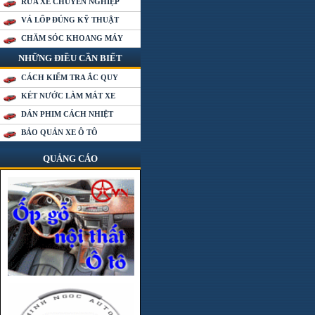
RỬA XE CHUYÊN NGHIỆP
VÁ LỐP ĐÚNG KỸ THUẬT
CHĂM SÓC KHOANG MÁY
NHỮNG ĐIỀU CẦN BIẾT
CÁCH KIỂM TRA ẮC QUY
KÉT NƯỚC LÀM MÁT XE
DÁN PHIM CÁCH NHIỆT
BẢO QUẢN XE Ô TÔ
QUẢNG CÁO