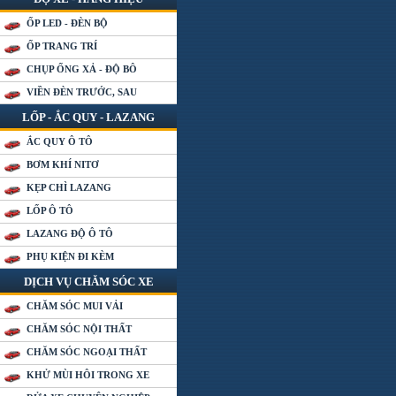
ỐP LED - ĐÈN BỘ
ỐP TRANG TRÍ
CHỤP ỐNG XẢ - ĐỘ BÔ
VIỀN ĐÈN TRƯỚC, SAU
LỐP - ẮC QUY - LAZANG
ẮC QUY Ô TÔ
BƠM KHÍ NITƠ
KẸP CHÌ LAZANG
LỐP Ô TÔ
LAZANG ĐỘ Ô TÔ
PHỤ KIỆN ĐI KÈM
DỊCH VỤ CHĂM SÓC XE
CHĂM SÓC MUI VẢI
CHĂM SÓC NỘI THẤT
CHĂM SÓC NGOẠI THẤT
KHỬ MÙI HÔI TRONG XE