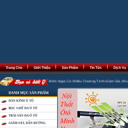
Trang Chủ
Giới Thiệu
Sản Phẩm
Tin Tức
Dịch Vụ
 Phát Tài Phát Lộc. Minh Ngọc Có Nhiều Chương Trình Giảm Giá ,Khuyến Mại 2
DANH MỤC SẢN PHẨM
DÁN KÍNH Ô TÔ
BỌC GHẾ DA Ô TÔ
TRẢI SÀN DA Ô TÔ
GIÁM SÁT, DẪN ĐƯỜNG