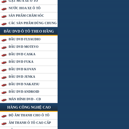
GẠT MƯA XE Ô TÔ
NƯỚC HOA XE Ô TÔ
SẢN PHẨM CHĂM SÓC
CÁC SẢN PHẨM DÙNG CHUNG
ĐẦU DVD Ô TÔ THEO HÃNG
ĐẦU DVD FLYAUDIO
ĐẦU DVD MOTEVO
ĐẦU DVD CASKA
ĐẦU DVD FUKA
ĐẦU DVD KOVAN
ĐẦU DVD JENKA
ĐẦU DVD NAKATSU
ĐẦU DVD ANDROID
MÀN HÌNH DVD - CD
HÀNG CÔNG NGHỆ CAO
ĐỘ ÂM THANH CHO Ô TÔ
ÂM THANH Ô TÔ CAO CẤP