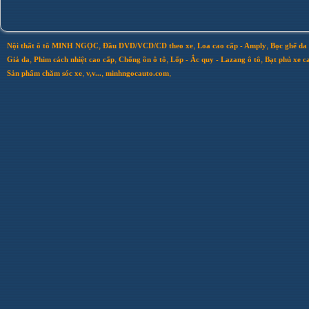
,
,
,
Nội thất ô tô MINH NGỌC
Đầu DVD/VCD/CD theo xe
Loa cao cấp - Amply
Bọc ghế da 
,
,
,
,
Giả da
Phim cách nhiệt cao cấp
Chống ồn ô tô
Lốp - Ắc quy - Lazang ô tô
Bạt phủ xe c
,
,
,
Sản phẩm chăm sóc xe
v,v...
minhngocauto.com