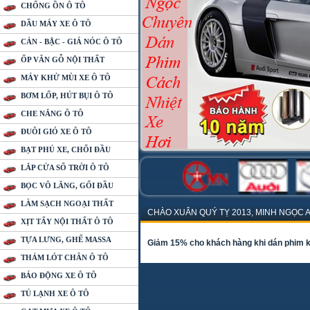
CHỐNG ỒN Ô TÔ
DẦU MÁY XE Ô TÔ
CẢN - BẬC - GIÁ NÓC Ô TÔ
ỐP VÂN GỖ NỘI THẤT
MÁY KHỬ MÙI XE Ô TÔ
BƠM LỐP, HÚT BỤI Ô TÔ
CHE NẮNG Ô TÔ
ĐUÔI GIÓ XE Ô TÔ
BẠT PHỦ XE, CHỔI ĐẦU
LẮP CỬA SỔ TRỜI Ô TÔ
BỌC VÔ LĂNG, GỐI ĐẦU
LÀM SẠCH NGOẠI THẤT
CHÀO XUÂN QUÝ TỴ 2013, MINH NGỌC 
XỊT TẨY NỘI THẤT Ô TÔ
VƯỢNG, PHÁT TÀI PHÁT LỘC. MINH NG
TỰA LƯNG, GHẾ MASSA
Giảm 15% cho khách hàng khi dán phim kí
KHI DÁN KÍNH CÁCH NHIỆT
THẢM LÓT CHÂN Ô TÔ
BÁO ĐỘNG XE Ô TÔ
TỦ LẠNH XE Ô TÔ