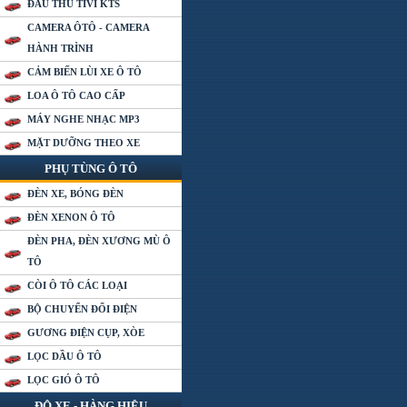
ĐẦU THU TIVI KTS
CAMERA ÔTÔ - CAMERA
HÀNH TRÌNH
CẢM BIẾN LÙI XE Ô TÔ
LOA Ô TÔ CAO CẤP
MÁY NGHE NHẠC MP3
MẶT DƯỠNG THEO XE
PHỤ TÙNG Ô TÔ
ĐÈN XE, BÓNG ĐÈN
ĐÈN XENON Ô TÔ
ĐÈN PHA, ĐÈN XƯƠNG MÙ Ô
TÔ
CÒI Ô TÔ CÁC LOẠI
BỘ CHUYỂN ĐỔI ĐIỆN
GƯƠNG ĐIỆN CỤP, XÒE
LỌC DẦU Ô TÔ
LỌC GIÓ Ô TÔ
ĐỘ XE - HÀNG HIỆU