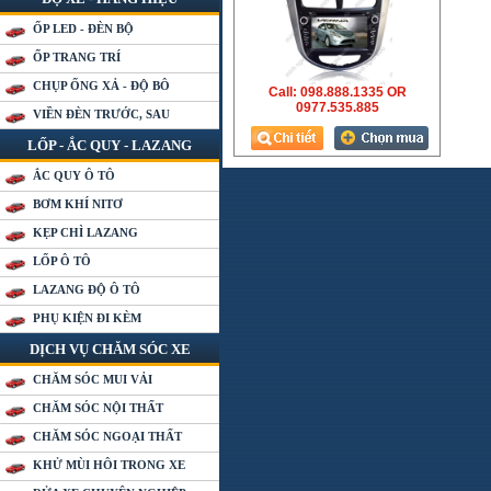
ỐP LED - ĐÈN BỘ
ỐP TRANG TRÍ
CHỤP ỐNG XẢ - ĐỘ BÔ
Call: 098.888.1335 OR
0977.535.885
VIỀN ĐÈN TRƯỚC, SAU
LỐP - ẮC QUY - LAZANG
ẮC QUY Ô TÔ
BƠM KHÍ NITƠ
KẸP CHÌ LAZANG
LỐP Ô TÔ
LAZANG ĐỘ Ô TÔ
PHỤ KIỆN ĐI KÈM
DỊCH VỤ CHĂM SÓC XE
CHĂM SÓC MUI VẢI
CHĂM SÓC NỘI THẤT
CHĂM SÓC NGOẠI THẤT
KHỬ MÙI HÔI TRONG XE