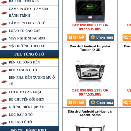
ĐẦU THU TIVI KTS
CAMERA ÔTÔ - CAMERA
HÀNH TRÌNH
CẢM BIẾN LÙI XE Ô TÔ
Call: 098.888.1335 OR
Ca
0977.535.885
LOA Ô TÔ CAO CẤP
MÁY NGHE NHẠC MP3
MẶT DƯỠNG THEO XE
Đầu dvd Android Huyndai
Đầu 
Tucson IX 35
PHỤ TÙNG Ô TÔ
ĐÈN XE, BÓNG ĐÈN
ĐÈN XENON Ô TÔ
ĐÈN PHA, ĐÈN XƯƠNG MÙ Ô
TÔ
Call: 098.888.1335 OR
Ca
CÒI Ô TÔ CÁC LOẠI
0977.535.885
BỘ CHUYỂN ĐỔI ĐIỆN
GƯƠNG ĐIỆN CỤP, XÒE
Đầu dvd Android xe Huyndai
LỌC DẦU Ô TÔ
Accent, Verna
LỌC GIÓ Ô TÔ
ĐỘ XE - HÀNG HIỆU