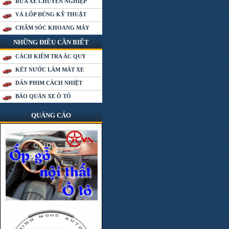
RỬA XE CHUYÊN NGHIỆP
VÁ LỐP ĐÚNG KỸ THUẬT
CHĂM SÓC KHOANG MÁY
NHỮNG ĐIỀU CẦN BIẾT
CÁCH KIỂM TRA ẮC QUY
KÉT NƯỚC LÀM MÁT XE
DÁN PHIM CÁCH NHIỆT
BẢO QUẢN XE Ô TÔ
QUẢNG CÁO