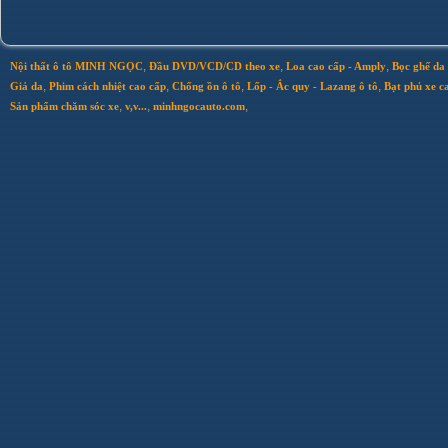
,
,
,
Nội thất ô tô MINH NGỌC
Đầu DVD/VCD/CD theo xe
Loa cao cấp - Amply
Bọc ghế da 
,
,
,
,
Giả da
Phim cách nhiệt cao cấp
Chống ồn ô tô
Lốp - Ắc quy - Lazang ô tô
Bạt phủ xe c
,
,
,
Sản phẩm chăm sóc xe
v,v...
minhngocauto.com