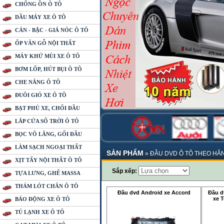
CHỐNG ỒN Ô TÔ
DẦU MÁY XE Ô TÔ
CẢN - BẬC - GIÁ NÓC Ô TÔ
ỐP VÂN GỖ NỘI THẤT
MÁY KHỬ MÙI XE Ô TÔ
BƠM LỐP, HÚT BỤI Ô TÔ
CHE NẮNG Ô TÔ
ĐUÔI GIÓ XE Ô TÔ
BẠT PHỦ XE, CHỔI ĐẦU
LẮP CỬA SỔ TRỜI Ô TÔ
BỌC VÔ LĂNG, GỐI ĐẦU
LÀM SẠCH NGOẠI THẤT
SẢN PHẨM
»
ĐẦU DVD Ô TÔ THEO HÃ
XỊT TẨY NỘI THẤT Ô TÔ
Sắp xếp:
TỰA LƯNG, GHẾ MASSA
THẢM LÓT CHÂN Ô TÔ
Đầu dvd Android xe Accord
Đầu d
xe T
BÁO ĐỘNG XE Ô TÔ
TỦ LẠNH XE Ô TÔ