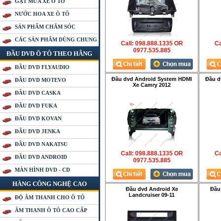
GẠT MƯA XE Ô TÔ
NƯỚC HOA XE Ô TÔ
SẢN PHẨM CHĂM SÓC
CÁC SẢN PHẨM DÙNG CHUNG
Call: 098.888.1335 OR
Ca
0977.535.885
ĐẦU DVD Ô TÔ THEO HÃNG
ĐẦU DVD FLYAUDIO
Đầu dvd Android System HDMI
Đầu d
ĐẦU DVD MOTEVO
Xe Camry 2012
ĐẦU DVD CASKA
ĐẦU DVD FUKA
ĐẦU DVD KOVAN
ĐẦU DVD JENKA
ĐẦU DVD NAKATSU
Call: 098.888.1335 OR
Ca
ĐẦU DVD ANDROID
0977.535.885
MÀN HÌNH DVD - CD
HÀNG CÔNG NGHỆ CAO
Đầu dvd Android Xe
Đầu
Landcruiser 09-11
ĐỘ ÂM THANH CHO Ô TÔ
ÂM THANH Ô TÔ CAO CẤP