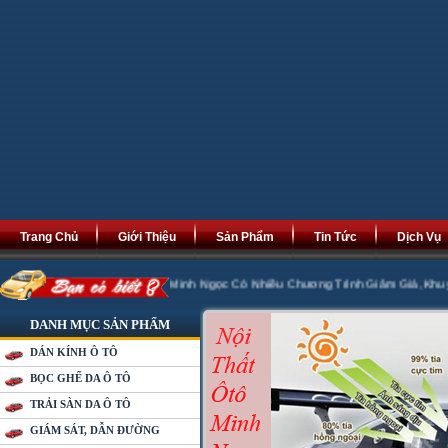
Trang Chủ
Giới Thiệu
Sản Phẩm
Tin Tức
Dịch Vụ
Phát Tài Phát Lộc. Minh Ngọc Có Nhiều Chương Trình Giảm Giá ,Khuyến Mại 20
DANH MỤC SẢN PHẨM
DÁN KÍNH Ô TÔ
BỌC GHẾ DA Ô TÔ
TRẢI SÀN DA Ô TÔ
GIÁM SÁT, DẪN ĐƯỜNG