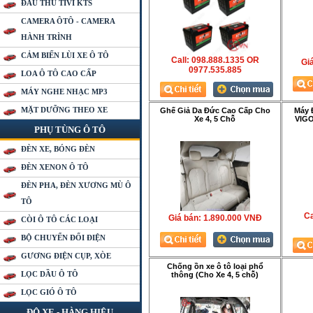
ĐẦU THU TIVI KTS
CAMERA ÔTÔ - CAMERA
HÀNH TRÌNH
CẢM BIẾN LÙI XE Ô TÔ
Call: 098.888.1335 OR
Gia
0977.535.885
LOA Ô TÔ CAO CẤP
MÁY NGHE NHẠC MP3
MẶT DƯỠNG THEO XE
Ghế Giả Da Đức Cao Cấp Cho
Máy 
Xe 4, 5 Chỗ
VIGO
PHỤ TÙNG Ô TÔ
ĐÈN XE, BÓNG ĐÈN
ĐÈN XENON Ô TÔ
ĐÈN PHA, ĐÈN XƯƠNG MÙ Ô
TÔ
Ca
Giá bán:
1.890.000 VNÐ
CÒI Ô TÔ CÁC LOẠI
BỘ CHUYỂN ĐỔI ĐIỆN
GƯƠNG ĐIỆN CỤP, XÒE
Chống ồn xe ô tô loại phổ
LỌC DẦU Ô TÔ
thông (Cho Xe 4, 5 chỗ)
LỌC GIÓ Ô TÔ
ĐỘ XE - HÀNG HIỆU