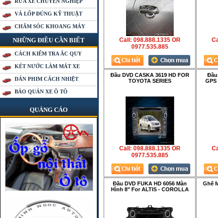
RỬA XE CHUYÊN NGHIỆP
VÁ LỐP ĐÚNG KỸ THUẬT
CHĂM SÓC KHOANG MÁY
NHỮNG ĐIỀU CẦN BIẾT
Call: 098.888.1335 OR
Ca
0977.535.885
CÁCH KIỂM TRA ẮC QUY
KÉT NƯỚC LÀM MÁT XE
Đầu DVD CASKA 3619 HD FOR
Đầu
DÁN PHIM CÁCH NHIỆT
TOYOTA SERIES
GPS 
BẢO QUẢN XE Ô TÔ
QUẢNG CÁO
Call: 098.888.1335 OR
Ca
0977.535.885
Đầu DVD FUKA HD 6056 Màn
Ghế M
Hình 8" For ALTIS - COROLLA