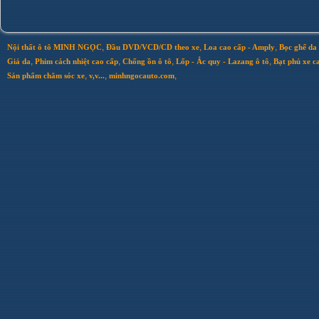
,
,
,
Nội thất ô tô MINH NGỌC
Đầu DVD/VCD/CD theo xe
Loa cao cấp - Amply
Bọc ghế da 
,
,
,
,
Giả da
Phim cách nhiệt cao cấp
Chống ồn ô tô
Lốp - Ắc quy - Lazang ô tô
Bạt phủ xe c
,
,
,
Sản phẩm chăm sóc xe
v,v...
minhngocauto.com