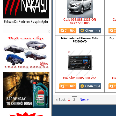
Call: 098.888.1335 OR
Ca
0977.535.885
Màn hình dvd Pioneer AVH-
Bọc 
P4350DVD
Giá bán:
9.885.000 vnd
Gia
« Back
1
2
Next »