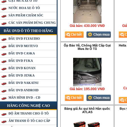
GẠT MƯA XE Ô TÔ
NƯỚC HOA XE Ô TÔ
SẢN PHẨM CHĂM SÓC
CÁC SẢN PHẨM DÙNG CHUNG
Giá bán:
430.000 VNÐ
Gia
ĐẦU DVD Ô TÔ THEO HÃNG
ĐẦU DVD FLYAUDIO
Ốp Bảo Vệ, Chống Mất Cắp Gạt
Hella
ĐẦU DVD MOTEVO
Mưa Xe Ô Tô
ĐẦU DVD CASKA
ĐẦU DVD FUKA
ĐẦU DVD KOVAN
ĐẦU DVD JENKA
ĐẦU DVD NAKATSU
Ca
Giá bán:
195.000 VNÐ
ĐẦU DVD ANDROID
MÀN HÌNH DVD - CD
HÀNG CÔNG NGHỆ CAO
Bảng giá Ắc qui khô Hàn quốc
Bọc 
ATLAS
ĐỘ ÂM THANH CHO Ô TÔ
ÂM THANH Ô TÔ CAO CẤP