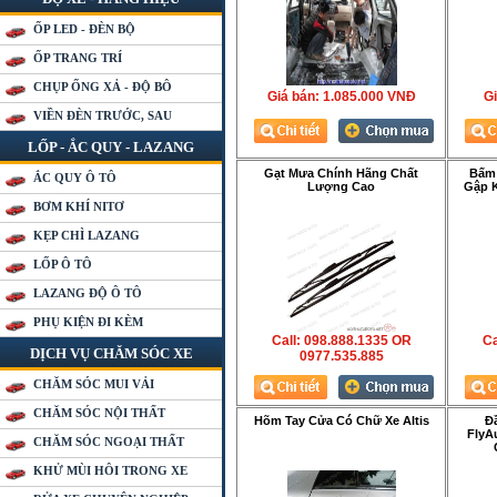
ỐP LED - ĐÈN BỘ
ỐP TRANG TRÍ
CHỤP ỐNG XẢ - ĐỘ BÔ
Giá bán:
1.085.000 VNÐ
Gi
VIỀN ĐÈN TRƯỚC, SAU
LỐP - ẮC QUY - LAZANG
Gạt Mưa Chính Hãng Chất
Bấm 
ẮC QUY Ô TÔ
Lượng Cao
Gập K
BƠM KHÍ NITƠ
KẸP CHÌ LAZANG
LỐP Ô TÔ
LAZANG ĐỘ Ô TÔ
PHỤ KIỆN ĐI KÈM
Call: 098.888.1335 OR
Ca
DỊCH VỤ CHĂM SÓC XE
0977.535.885
CHĂM SÓC MUI VẢI
CHĂM SÓC NỘI THẤT
Hõm Tay Cửa Có Chữ Xe Altis
Đ
FlyA
CHĂM SÓC NGOẠI THẤT
KHỬ MÙI HÔI TRONG XE