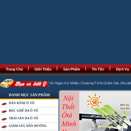
Trang Chủ
Giới Thiệu
Sản Phẩm
Tin Tức
Dịch Vụ
t Tài Phát Lộc. Minh Ngọc Có Nhiều Chương Trình Giảm Giá ,Khuyến Mại 20% k
DANH MỤC SẢN PHẨM
DÁN KÍNH Ô TÔ
BỌC GHẾ DA Ô TÔ
TRẢI SÀN DA Ô TÔ
GIÁM SÁT, DẪN ĐƯỜNG