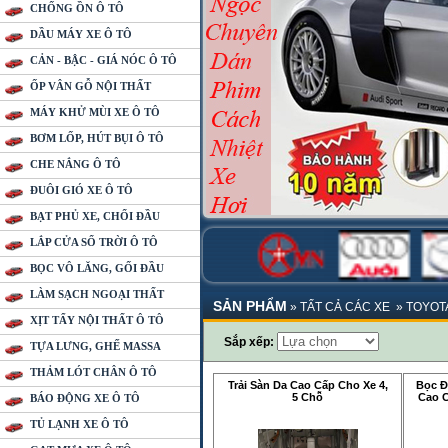
CHỐNG ỒN Ô TÔ
DẦU MÁY XE Ô TÔ
CẢN - BẬC - GIÁ NÓC Ô TÔ
ỐP VÂN GỖ NỘI THẤT
MÁY KHỬ MÙI XE Ô TÔ
BƠM LỐP, HÚT BỤI Ô TÔ
CHE NẮNG Ô TÔ
ĐUÔI GIÓ XE Ô TÔ
BẠT PHỦ XE, CHỔI ĐẦU
LẮP CỬA SỔ TRỜI Ô TÔ
BỌC VÔ LĂNG, GỐI ĐẦU
LÀM SẠCH NGOẠI THẤT
SẢN PHẨM
»
TẤT CẢ CÁC XE
»
TOYOT
XỊT TẨY NỘI THẤT Ô TÔ
Sắp xếp:
TỰA LƯNG, GHẾ MASSA
THẢM LÓT CHÂN Ô TÔ
Trải Sàn Da Cao Cấp Cho Xe 4,
Bọc Đ
5 Chỗ
Cao C
BÁO ĐỘNG XE Ô TÔ
TỦ LẠNH XE Ô TÔ