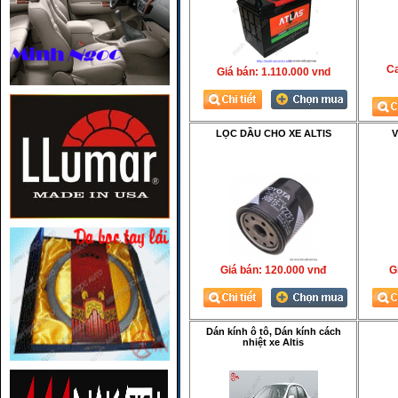
Ca
Giá bán:
1.110.000 vnd
LỌC DẦU CHO XE ALTIS
V
Giá bán:
120.000 vnđ
Gi
Dán kính ô tô, Dán kính cách
nhiệt xe Altis