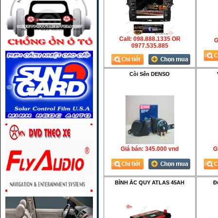
Call: 098.888.1335 OR
G
0977.535.885
Còi Sên DENSO
Giá bán:
345.000 vnd
Gi
BÌNH ẮC QUY ATLAS 45AH
Đ