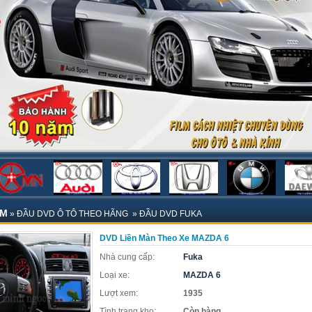
ẨM
»
ĐẦU DVD Ô TÔ THEO HÃNG
»
ĐẦU DVD FUKA
DVD Liền Màn Theo Xe MAZDA 6
Nhà cung cấp:
Fuka
Loại xe:
MAZDA 6
Lượt xem:
1935
Tình trạng kho:
Còn hàng