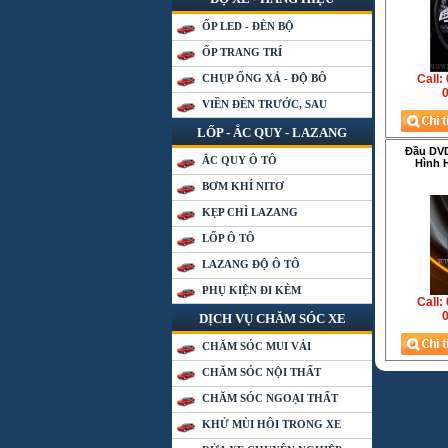
ỐP LED - ĐÈN BỘ
ỐP TRANG TRÍ
CHỤP ỐNG XẢ - ĐỘ BÔ
Call:
0
VIỀN ĐÈN TRƯỚC, SAU
LỐP - ẮC QUY - LAZANG
Đầu DV
ẮC QUY Ô TÔ
Hình 
BƠM KHÍ NITƠ
KẸP CHÌ LAZANG
LỐP Ô TÔ
LAZANG ĐỘ Ô TÔ
PHỤ KIỆN ĐI KÈM
Call:
0
DỊCH VỤ CHĂM SÓC XE
CHĂM SÓC MUI VẢI
CHĂM SÓC NỘI THẤT
CHĂM SÓC NGOẠI THẤT
KHỬ MÙI HÔI TRONG XE