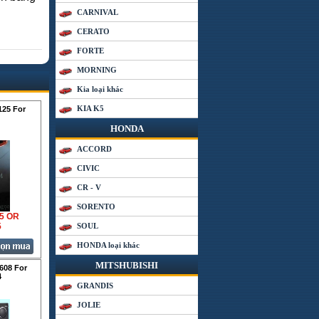
CARNIVAL
CERATO
FORTE
MORNING
Kia loại khác
KIA K5
25 For
HONDA
ACCORD
CIVIC
CR - V
SORENTO
35 OR
5
SOUL
HONDA loại khác
MITSHUBISHI
608 For
4
GRANDIS
JOLIE