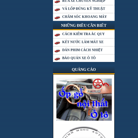
RỬA XE CHUYÊN NGHIỆP
VÁ LỐP ĐÚNG KỸ THUẬT
CHĂM SÓC KHOANG MÁY
NHỮNG ĐIỀU CẦN BIẾT
CÁCH KIỂM TRA ẮC QUY
KÉT NƯỚC LÀM MÁT XE
DÁN PHIM CÁCH NHIỆT
BẢO QUẢN XE Ô TÔ
QUẢNG CÁO