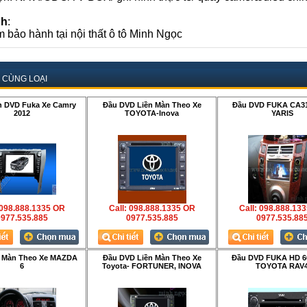
nh
:
 bảo hành tại nội thất ô tô Minh Ngọc
 CÙNG LOẠI
h DVD Fuka Xe Camry
Đầu DVD Liền Màn Theo Xe
Đầu DVD FUKA CA31
2012
TOYOTA-Inova
YARIS
 098.888.1335 OR
Call: 098.888.1335 OR
Call: 098.888.13
977.535.885
0977.535.885
0977.535.88
n Màn Theo Xe MAZDA
Đầu DVD Liền Màn Theo Xe
Đầu DVD FUKA HD 6
6
Toyota- FORTUNER, INOVA
TOYOTA RAV