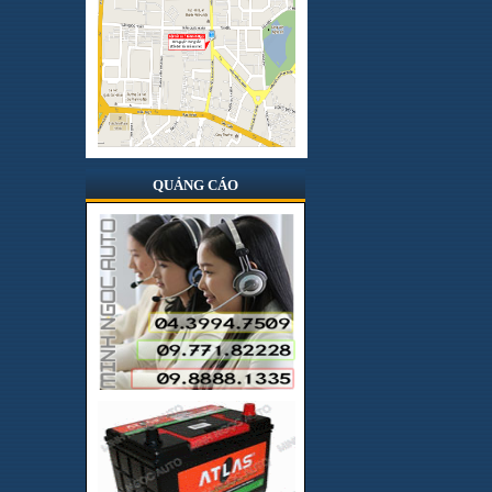
Hologen
Hong kong
Infinity
Italia
Japan
JBL
QUẢNG CÁO
Jenka
JVC
JVJ
Korea
Kovan
Lifepro
Lốp BridGestone
Lốp Dunlop
Lốp Kumho Hàn Quốc