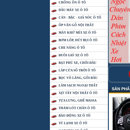
CHỐNG ỒN Ô TÔ
DẦU MÁY XE Ô TÔ
CẢN - BẬC - GIÁ NÓC Ô TÔ
ỐP VÂN GỖ NỘI THẤT
MÁY KHỬ MÙI XE Ô TÔ
BƠM LỐP, HÚT BỤI Ô TÔ
CHE NẮNG Ô TÔ
ĐUÔI GIÓ XE Ô TÔ
BẠT PHỦ XE, CHỔI ĐẦU
LẮP CỬA SỔ TRỜI Ô TÔ
BỌC VÔ LĂNG, GỐI ĐẦU
LÀM SẠCH NGOẠI THẤT
SẢN PH
XỊT TẨY NỘI THẤT Ô TÔ
TỰA LƯNG, GHẾ MASSA
THẢM LÓT CHÂN Ô TÔ
BÁO ĐỘNG XE Ô TÔ
TỦ LẠNH XE Ô TÔ