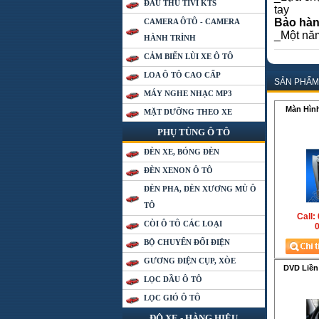
ĐẦU THU TIVI KTS
tay
Bảo hà
CAMERA ÔTÔ - CAMERA
_Một năm
HÀNH TRÌNH
CẢM BIẾN LÙI XE Ô TÔ
LOA Ô TÔ CAO CẤP
SẢN PHẨM
MÁY NGHE NHẠC MP3
Màn Hìn
MẶT DƯỠNG THEO XE
PHỤ TÙNG Ô TÔ
ĐÈN XE, BÓNG ĐÈN
ĐÈN XENON Ô TÔ
ĐÈN PHA, ĐÈN XƯƠNG MÙ Ô
TÔ
Call:
CÒI Ô TÔ CÁC LOẠI
0
BỘ CHUYỂN ĐỔI ĐIỆN
GƯƠNG ĐIỆN CỤP, XÒE
DVD Liề
LỌC DẦU Ô TÔ
LỌC GIÓ Ô TÔ
ĐỘ XE - HÀNG HIỆU