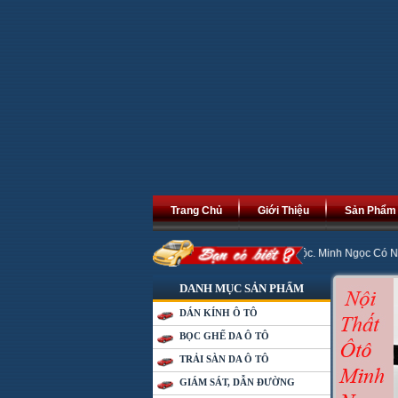
Trang Chủ
Giới Thiệu
Sản Phẩm
 Mới An Khang Thịnh Vượng, Phát Tài Phát Lộc. Minh Ngọc Có Nhiều Chương Trì
DANH MỤC SẢN PHẨM
DÁN KÍNH Ô TÔ
BỌC GHẾ DA Ô TÔ
TRẢI SÀN DA Ô TÔ
GIÁM SÁT, DẪN ĐƯỜNG