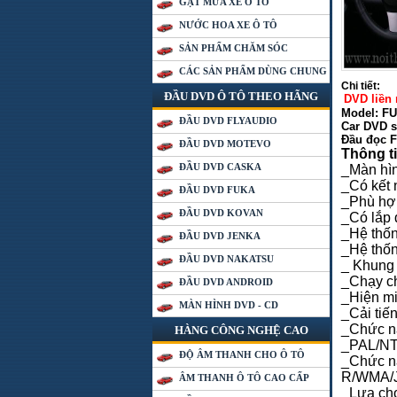
GẠT MƯA XE Ô TÔ
NƯỚC HOA XE Ô TÔ
SẢN PHẨM CHĂM SÓC
CÁC SẢN PHẨM DÙNG CHUNG
Chi tiết:
ĐẦU DVD Ô TÔ THEO HÃNG
DVD liền
Chi tiết:
Model: F
ĐẦU DVD FLYAUDIO
Car DVD s
Đầu đọc
F
ĐẦU DVD MOTEVO
Thông ti
ĐẦU DVD CASKA
_Màn hìn
_Có kết 
ĐẦU DVD FUKA
_Phù hợp 
ĐẦU DVD KOVAN
_Có lắp 
_Hệ thốn
ĐẦU DVD JENKA
_Hệ thốn
ĐẦU DVD NAKATSU
_ Khung 
_Chạy c
ĐẦU DVD ANDROID
_Hiện mi
MÀN HÌNH DVD - CD
_Cải tiế
_Chức n
HÀNG CÔNG NGHỆ CAO
_PAL/NT
ĐỘ ÂM THANH CHO Ô TÔ
_Chức n
R/WMA/
ÂM THANH Ô TÔ CAO CẤP
_Lựa chọ