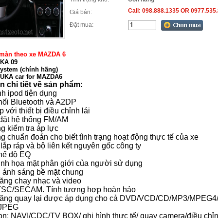
Call: 098.888.1335 OR 0977.535
Giá bán:
Đặt mua:
 màn theo xe MAZDA 6
UKA 09
ystem (chính hãng)
UKA car for
MAZDA6
n chi tiết về sản phẩm
:
h ipod tiện dụng
nối Bluetooth và A2DP
với thiết bị điều chỉnh lái
đặt hệ thống FM/AM
g kiểm tra áp lực
g chuẩn đoán cho biết tình trạng hoạt động thực tế của xe
lắp ráp và bộ liên kết nguyên gốc công ty
hế độ EQ
nh họa mặt phân giới của người sử dụng
n ánh sáng bề mặt chung
ăng chạy nhạc và video
SC/SECAM. Tính tương hợp hoàn hảo
ăng quay lại được áp dụng cho cả DVD/VCD/CD/MP3/MPEG4
JPEG
n: NAVI/CDC/TV BOX/ ghi hình thực tế/ quay camera/điều chỉ