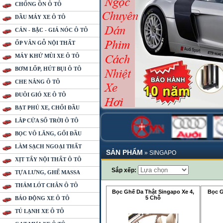
CHỐNG ỒN Ô TÔ
DẦU MÁY XE Ô TÔ
CẢN - BẬC - GIÁ NÓC Ô TÔ
ỐP VÂN GỖ NỘI THẤT
MÁY KHỬ MÙI XE Ô TÔ
BƠM LỐP, HÚT BỤI Ô TÔ
CHE NẮNG Ô TÔ
ĐUÔI GIÓ XE Ô TÔ
BẠT PHỦ XE, CHỔI ĐẦU
LẮP CỬA SỔ TRỜI Ô TÔ
BỌC VÔ LĂNG, GỐI ĐẦU
LÀM SẠCH NGOẠI THẤT
SẢN PHẨM
»
SINGAPO
XỊT TẨY NỘI THẤT Ô TÔ
Sắp xếp:
TỰA LƯNG, GHẾ MASSA
THẢM LÓT CHÂN Ô TÔ
Bọc Ghế Da Thật Singapo Xe 4,
Bọc G
5 Chỗ
BÁO ĐỘNG XE Ô TÔ
TỦ LẠNH XE Ô TÔ