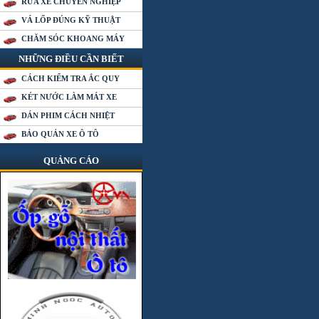
RỬA XE CHUYÊN NGHIỆP
VÁ LỐP ĐÚNG KỸ THUẬT
CHĂM SÓC KHOANG MÁY
NHỮNG ĐIỀU CẦN BIẾT
CÁCH KIỂM TRA ẮC QUY
KÉT NƯỚC LÀM MÁT XE
DÁN PHIM CÁCH NHIỆT
BẢO QUẢN XE Ô TÔ
QUẢNG CÁO