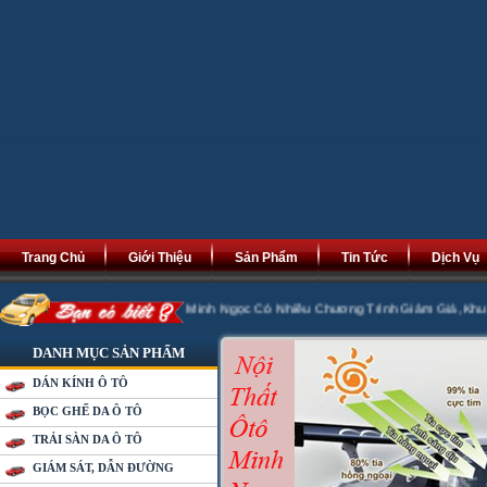
Trang Chủ
Giới Thiệu
Sản Phẩm
Tin Tức
Dịch Vụ
 Phát Tài Phát Lộc. Minh Ngọc Có Nhiều Chương Trình Giảm Giá ,Khuyến Mại 2
DANH MỤC SẢN PHẨM
DÁN KÍNH Ô TÔ
BỌC GHẾ DA Ô TÔ
TRẢI SÀN DA Ô TÔ
GIÁM SÁT, DẪN ĐƯỜNG