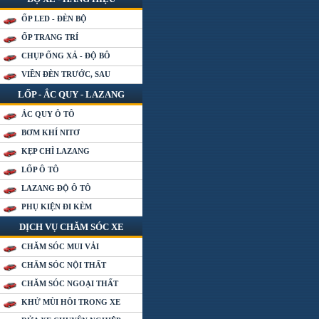
ỐP LED - ĐÈN BỘ
ỐP TRANG TRÍ
CHỤP ỐNG XẢ - ĐỘ BÔ
VIỀN ĐÈN TRƯỚC, SAU
LỐP - ẮC QUY - LAZANG
ẮC QUY Ô TÔ
BƠM KHÍ NITƠ
KẸP CHÌ LAZANG
LỐP Ô TÔ
LAZANG ĐỘ Ô TÔ
PHỤ KIỆN ĐI KÈM
DỊCH VỤ CHĂM SÓC XE
CHĂM SÓC MUI VẢI
CHĂM SÓC NỘI THẤT
CHĂM SÓC NGOẠI THẤT
KHỬ MÙI HÔI TRONG XE