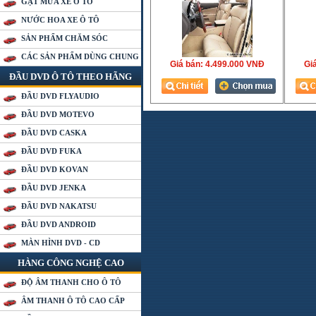
GẠT MƯA XE Ô TÔ
NƯỚC HOA XE Ô TÔ
SẢN PHẨM CHĂM SÓC
CÁC SẢN PHẨM DÙNG CHUNG
Giá bán:
4.499.000 VNÐ
Gia
ĐẦU DVD Ô TÔ THEO HÃNG
ĐẦU DVD FLYAUDIO
ĐẦU DVD MOTEVO
ĐẦU DVD CASKA
ĐẦU DVD FUKA
ĐẦU DVD KOVAN
ĐẦU DVD JENKA
ĐẦU DVD NAKATSU
ĐẦU DVD ANDROID
MÀN HÌNH DVD - CD
HÀNG CÔNG NGHỆ CAO
ĐỘ ÂM THANH CHO Ô TÔ
ÂM THANH Ô TÔ CAO CẤP