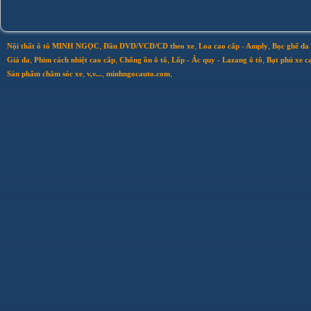
,
,
,
Nội thất ô tô MINH NGỌC
Đầu DVD/VCD/CD theo xe
Loa cao cấp - Amply
Bọc ghế da 
,
,
,
,
Giả da
Phim cách nhiệt cao cấp
Chống ồn ô tô
Lốp - Ắc quy - Lazang ô tô
Bạt phủ xe c
,
,
,
Sản phẩm chăm sóc xe
v,v...
minhngocauto.com