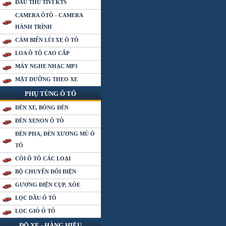
ĐẦU THU TIVI KTS
CAMERA ÔTÔ - CAMERA
HÀNH TRÌNH
CẢM BIẾN LÙI XE Ô TÔ
LOA Ô TÔ CAO CẤP
MÁY NGHE NHẠC MP3
MẶT DƯỠNG THEO XE
PHỤ TÙNG Ô TÔ
ĐÈN XE, BÓNG ĐÈN
ĐÈN XENON Ô TÔ
ĐÈN PHA, ĐÈN XƯƠNG MÙ Ô
TÔ
CÒI Ô TÔ CÁC LOẠI
BỘ CHUYỂN ĐỔI ĐIỆN
GƯƠNG ĐIỆN CỤP, XÒE
LỌC DẦU Ô TÔ
LỌC GIÓ Ô TÔ
ĐỘ XE - HÀNG HIỆU